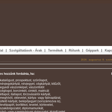
|
|
|
|
|
al
Szolgáltatások - Árak
Termékek
Rólunk
Géppark
Kapc
2026. augusztus 8. szo
s hozzánk fordulnia, ha:
katalógust, prospektust, szórólapot,
névjegykártyát, névjegyet, cégkártyát, kitűzőt,
egyedi vászonképet, vászonfotót
céglogot, borcimkét, cimkét, matricát
étlapot, itallapot, törzsvásárlói kártyát,
meghívót, oklevelet, kártya- vagy falinaptárat,
ültető kártyát, belépőjegyet (sorszámozva is),
levélpapírt, borítékot, levelet, körlevelet,
szakdolgozatot, diplomamunkát,
záró- vagy szemináriumi dolgozatot, tézisfüzetet