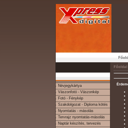
Főold
Főoldal
Érdeme
Névjegykártya
Vászonfotó - Vászonkép
Fotó - Fénykép
Szakdolgozat - Diploma kötés
Nyomtatás - másolás
Tervrajz nyomtatás-másolás
Naptár készítés, tervezés