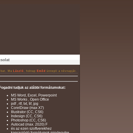
solat
mbat, Ma
László
, holnap
Emõd
ünnepli a névnapját.
Fogadni tudjuk az alábbi formátumokat:
MS Word, Excel, Powerpoint
MS Works , Open Office
pdf , rtf, txt, tif, jpg
CorelDraw (max X7)
Illustrator (CC, CS6)
Indesign (CC, CS6)
Photoshop (CC, CS6)
Autocad (max. 2020) F
és az ezen szoftverekhez
kapcsolódó formátumok mindegyike.