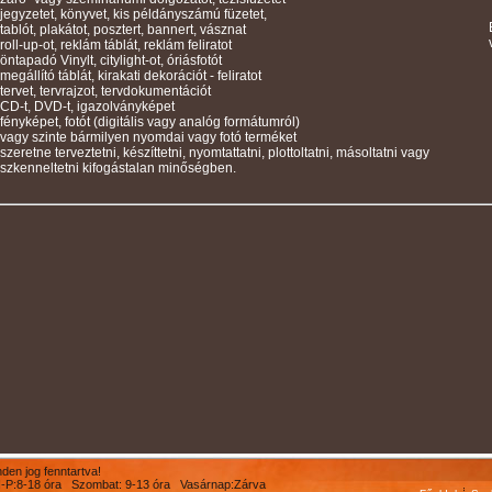
jegyzetet, könyvet, kis példányszámú füzetet,
tablót, plakátot, posztert, bannert, vásznat
roll-up-ot, reklám táblát, reklám feliratot
öntapadó Vinylt, citylight-ot, óriásfotót
megállító táblát, kirakati dekorációt - feliratot
tervet, tervrajzot, tervdokumentációt
CD-t, DVD-t, igazolványképet
fényképet, fotót (digitális vagy analóg formátumról)
vagy szinte bármilyen nyomdai vagy fotó terméket
szeretne terveztetni, készíttetni, nyomtattatni, plottoltatni, másoltatni vagy
szkenneltetni kifogástalan minőségben.
en jog fenntartva!
 H-P:8-18 óra Szombat: 9-13 óra Vasárnap:Zárva