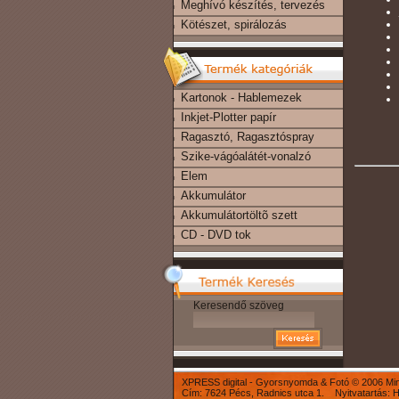
Meghívó készítés, tervezés
Kötészet, spirálozás
Kartonok - Hablemezek
Inkjet-Plotter papír
Ragasztó, Ragasztóspray
Szike-vágóalátét-vonalzó
Elem
Akkumulátor
Akkumulátortöltõ szett
CD - DVD tok
Keresendő szöveg
XPRESS digital - Gyorsnyomda & Fotó © 2006 Mind
Cím: 7624 Pécs, Radnics utca 1. Nyitvatartás: