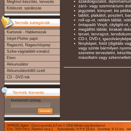
szakdolgozatot, diplomamun
Meghívó készítés, tervezés
záró- vagy szemináriumi dolg
Kötészet, spirálozás
jegyzetet, könyvet, kis péld
tablót, plakátot, posztert, b
roll-up-ot, reklám táblát, rekl
öntapadó Vinylt, citylight-ot, 
megállító táblát, kirakati deko
Kartonok - Hablemezek
tervet, tervrajzot, tervdokum
Inkjet-Plotter papír
CD-t, DVD-t, igazolványképe
fényképet, fotót (digitális v
Ragasztó, Ragasztóspray
vagy szinte bármilyen nyomd
Szike-vágóalátét-vonalzó
szeretne terveztetni, készíttet
másoltatni vagy szkenneltet
Elem
Akkumulátor
Akkumulátortöltõ szett
CD - DVD tok
Keresendő szöveg
XPRESS digital - Gyorsnyomda & Fotó © 2006 Minden jog fenntartva!
Cím: 7624 Pécs, Radnics utca 1. Nyitvatartás: H-P:8-18 óra Szombat: 9-13 óra Va