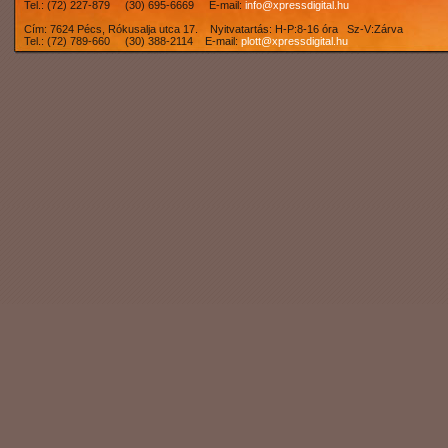
Tel.: (72) 227-879 (30) 695-6669 E-mail:
info@xpressdigital.hu
Cím: 7624 Pécs, Rókusalja utca 17. Nyitvatartás: H-P:8-16 óra Sz-V:Zárva
Tel.: (72) 789-660 (30) 388-2114 E-mail:
plott@xpressdigital.hu