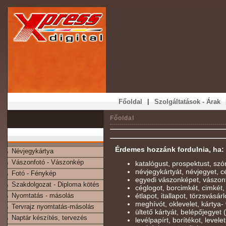
|
Főoldal
Szolgáltatások - Árak
Főoldal
Érdemes hozzánk fordulnia, ha:
Névjegykártya
Vászonfotó - Vászonkép
katalógust, prospektust, szó
névjegykártyát, névjegyet, cé
Fotó - Fénykép
egyedi vászonképet, vászon
Szakdolgozat - Diploma kötés
céglogot, borcimkét, cimkét,
Nyomtatás - másolás
étlapot, itallapot, törzsvásárl
meghívót, oklevelet, kártya- 
Tervrajz nyomtatás-másolás
ültető kártyát, belépőjegyet
Naptár készítés, tervezés
levélpapírt, borítékot, levelet