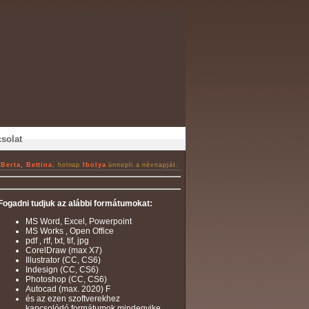
solat
a
Berta, Bettina
, holnap
Ibolya
ünnepli a névnapját.
Fogadni tudjuk az alábbi formátumokat:
MS Word, Excel, Powerpoint
MS Works , Open Office
pdf , rtf, txt, tif, jpg
CorelDraw (max X7)
Illustrator (CC, CS6)
Indesign (CC, CS6)
Photoshop (CC, CS6)
Autocad (max. 2020) F
és az ezen szoftverekhez
kapcsolódó formátumok mindegyike.