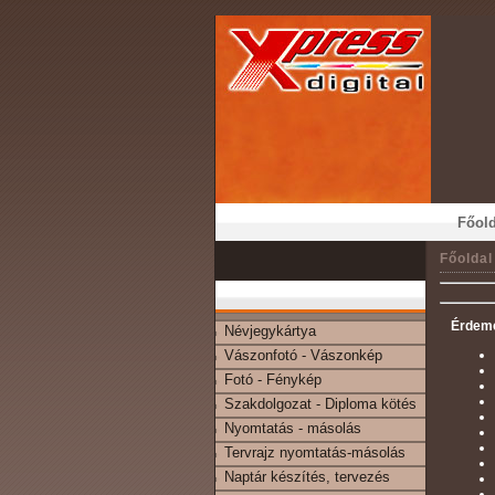
Főold
Főoldal
Érdeme
Névjegykártya
Vászonfotó - Vászonkép
Fotó - Fénykép
Szakdolgozat - Diploma kötés
Nyomtatás - másolás
Tervrajz nyomtatás-másolás
Naptár készítés, tervezés