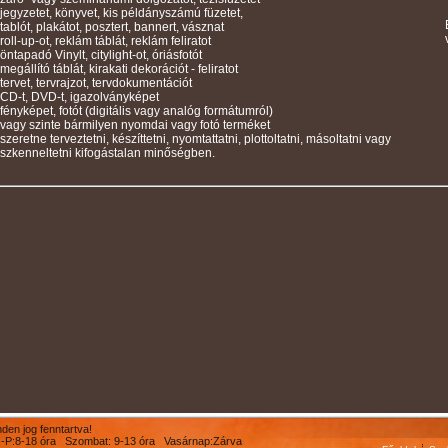
jegyzetet, könyvet, kis példányszámú füzetet,
tablót, plakátot, posztert, bannert, vásznat
roll-up-ot, reklám táblát, reklám feliratot
öntapadó Vinylt, citylight-ot, óriásfotót
megállító táblát, kirakati dekorációt - feliratot
tervet, tervrajzot, tervdokumentációt
CD-t, DVD-t, igazolványképet
fényképet, fotót (digitális vagy analóg formátumról)
vagy szinte bármilyen nyomdai vagy fotó terméket
szeretne terveztetni, készíttetni, nyomtattatni, plottoltatni, másoltatni vagy
szkenneltetni kifogástalan minőségben.
en jog fenntartva!
 H-P:8-18 óra Szombat: 9-13 óra Vasárnap:Zárva