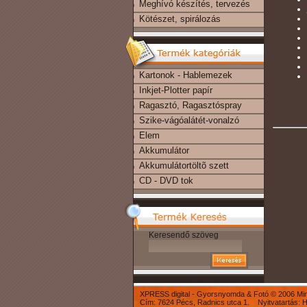
Meghívó készítés, tervezés
Kötészet, spirálozás
Kartonok - Hablemezek
Inkjet-Plotter papír
Ragasztó, Ragasztóspray
Szike-vágóalátét-vonalzó
Elem
Akkumulátor
Akkumulátortöltõ szett
CD - DVD tok
Keresendő szöveg
XPRESS digital - Gyorsnyomda & Fotó © 2006 Mind
Cím: 7624 Pécs, Radnics utca 1. Nyitvatartás: