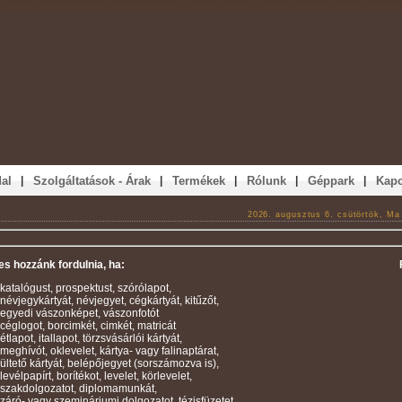
|
|
|
|
|
al
Szolgáltatások - Árak
Termékek
Rólunk
Géppark
Kapc
2026. augusztus 6. csütörtök, M
s hozzánk fordulnia, ha:
katalógust, prospektust, szórólapot,
névjegykártyát, névjegyet, cégkártyát, kitűzőt,
egyedi vászonképet, vászonfotót
céglogot, borcimkét, cimkét, matricát
étlapot, itallapot, törzsvásárlói kártyát,
meghívót, oklevelet, kártya- vagy falinaptárat,
ültető kártyát, belépőjegyet (sorszámozva is),
levélpapírt, borítékot, levelet, körlevelet,
szakdolgozatot, diplomamunkát,
záró- vagy szemináriumi dolgozatot, tézisfüzetet