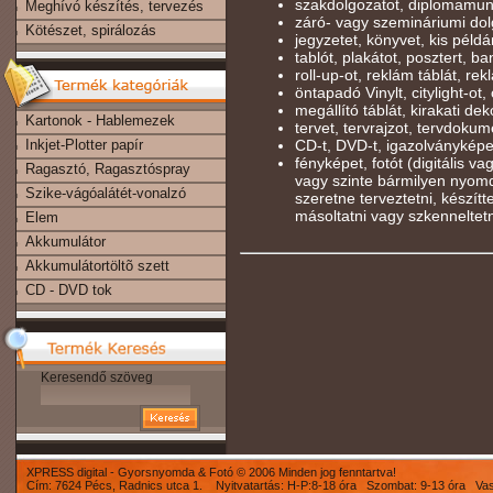
szakdolgozatot, diplomamun
Meghívó készítés, tervezés
záró- vagy szemináriumi dolg
Kötészet, spirálozás
jegyzetet, könyvet, kis péld
tablót, plakátot, posztert, b
roll-up-ot, reklám táblát, rekl
öntapadó Vinylt, citylight-ot, 
megállító táblát, kirakati deko
Kartonok - Hablemezek
tervet, tervrajzot, tervdokum
Inkjet-Plotter papír
CD-t, DVD-t, igazolványképe
fényképet, fotót (digitális v
Ragasztó, Ragasztóspray
vagy szinte bármilyen nyomd
Szike-vágóalátét-vonalzó
szeretne terveztetni, készíttet
másoltatni vagy szkenneltet
Elem
Akkumulátor
Akkumulátortöltõ szett
CD - DVD tok
Keresendő szöveg
XPRESS digital - Gyorsnyomda & Fotó © 2006 Minden jog fenntartva!
Cím: 7624 Pécs, Radnics utca 1. Nyitvatartás: H-P:8-18 óra Szombat: 9-13 óra Va