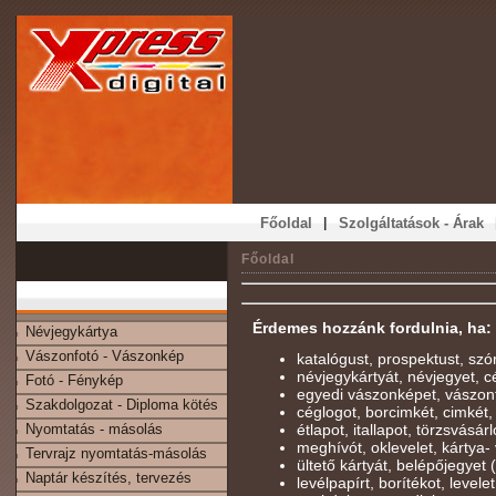
|
Főoldal
Szolgáltatások - Árak
Főoldal
Érdemes hozzánk fordulnia, ha:
Névjegykártya
Vászonfotó - Vászonkép
katalógust, prospektust, szó
névjegykártyát, névjegyet, cé
Fotó - Fénykép
egyedi vászonképet, vászon
Szakdolgozat - Diploma kötés
céglogot, borcimkét, cimkét,
Nyomtatás - másolás
étlapot, itallapot, törzsvásárl
meghívót, oklevelet, kártya- 
Tervrajz nyomtatás-másolás
ültető kártyát, belépőjegyet
Naptár készítés, tervezés
levélpapírt, borítékot, levelet