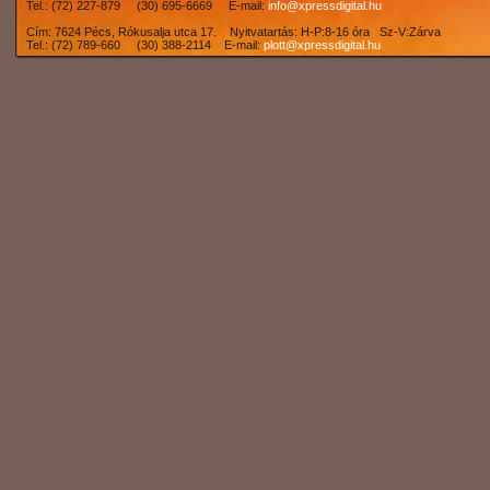
Tel.: (72) 227-879 (30) 695-6669 E-mail:
info@xpressdigital.hu
Cím: 7624 Pécs, Rókusalja utca 17. Nyitvatartás: H-P:8-16 óra Sz-V:Zárva
Tel.: (72) 789-660 (30) 388-2114 E-mail:
plott@xpressdigital.hu