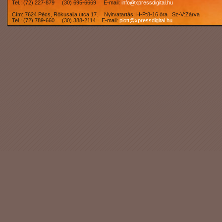
Tel.: (72) 227-879 (30) 695-6669 E-mail:
info@xpressdigital.hu
Cím: 7624 Pécs, Rókusalja utca 17. Nyitvatartás: H-P:8-16 óra Sz-V:Zárva
Tel.: (72) 789-660 (30) 388-2114 E-mail:
plott@xpressdigital.hu