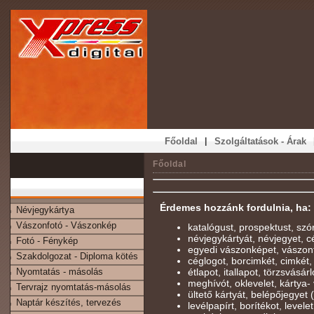
|
Főoldal
Szolgáltatások - Árak
Főoldal
Érdemes hozzánk fordulnia, ha:
Névjegykártya
Vászonfotó - Vászonkép
katalógust, prospektust, szó
névjegykártyát, névjegyet, cé
Fotó - Fénykép
egyedi vászonképet, vászon
Szakdolgozat - Diploma kötés
céglogot, borcimkét, cimkét,
Nyomtatás - másolás
étlapot, itallapot, törzsvásárl
meghívót, oklevelet, kártya- 
Tervrajz nyomtatás-másolás
ültető kártyát, belépőjegyet
Naptár készítés, tervezés
levélpapírt, borítékot, levelet