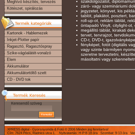
szakdolgozatot, diplomamun
Meghívó készítés, tervezés
záró- vagy szemináriumi dolg
Kötészet, spirálozás
jegyzetet, könyvet, kis péld
tablót, plakátot, posztert, b
roll-up-ot, reklám táblát, rekl
öntapadó Vinylt, citylight-ot, 
megállító táblát, kirakati deko
Kartonok - Hablemezek
tervet, tervrajzot, tervdokum
Inkjet-Plotter papír
CD-t, DVD-t, igazolványképe
fényképet, fotót (digitális v
Ragasztó, Ragasztóspray
vagy szinte bármilyen nyomd
Szike-vágóalátét-vonalzó
szeretne terveztetni, készíttet
másoltatni vagy szkenneltet
Elem
Akkumulátor
Akkumulátortöltõ szett
CD - DVD tok
Keresendő szöveg
XPRESS digital - Gyorsnyomda & Fotó © 2006 Minden jog fenntartva!
Cím: 7624 Pécs, Radnics utca 1. Nyitvatartás: H-P:8-18 óra Szombat: 9-13 óra Va