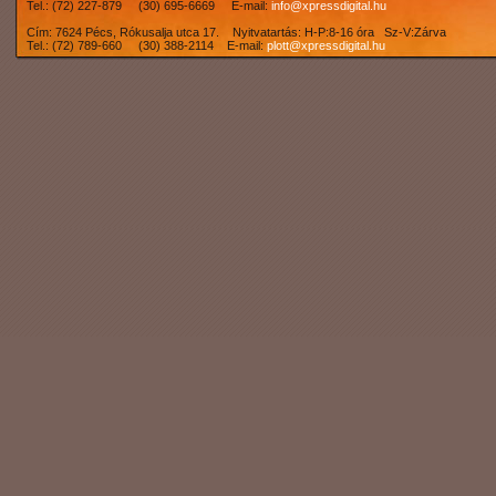
Tel.: (72) 227-879 (30) 695-6669 E-mail:
info@xpressdigital.hu
Cím: 7624 Pécs, Rókusalja utca 17. Nyitvatartás: H-P:8-16 óra Sz-V:Zárva
Tel.: (72) 789-660 (30) 388-2114 E-mail:
plott@xpressdigital.hu