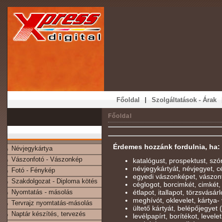
|
Főoldal
Szolgáltatások - Árak
Főoldal
Érdemes hozzánk fordulnia, ha:
Névjegykártya
Vászonfotó - Vászonkép
katalógust, prospektust, szó
névjegykártyát, névjegyet, cé
Fotó - Fénykép
egyedi vászonképet, vászon
Szakdolgozat - Diploma kötés
céglogot, borcimkét, cimkét,
Nyomtatás - másolás
étlapot, itallapot, törzsvásárl
meghívót, oklevelet, kártya- 
Tervrajz nyomtatás-másolás
ültető kártyát, belépőjegyet
Naptár készítés, tervezés
levélpapírt, borítékot, levelet