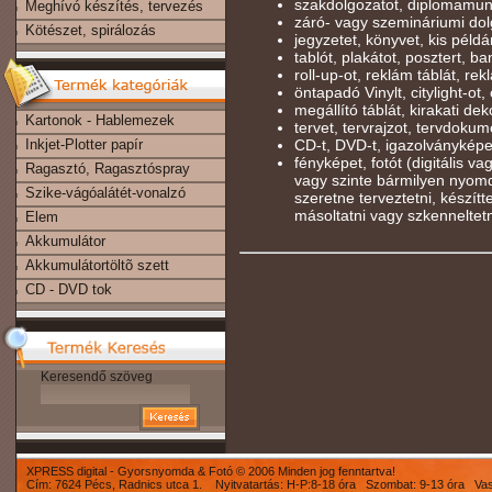
szakdolgozatot, diplomamun
Meghívó készítés, tervezés
záró- vagy szemináriumi dolg
Kötészet, spirálozás
jegyzetet, könyvet, kis péld
tablót, plakátot, posztert, b
roll-up-ot, reklám táblát, rekl
öntapadó Vinylt, citylight-ot, 
megállító táblát, kirakati deko
Kartonok - Hablemezek
tervet, tervrajzot, tervdokum
Inkjet-Plotter papír
CD-t, DVD-t, igazolványképe
fényképet, fotót (digitális v
Ragasztó, Ragasztóspray
vagy szinte bármilyen nyomd
Szike-vágóalátét-vonalzó
szeretne terveztetni, készíttet
másoltatni vagy szkenneltet
Elem
Akkumulátor
Akkumulátortöltõ szett
CD - DVD tok
Keresendő szöveg
XPRESS digital - Gyorsnyomda & Fotó © 2006 Minden jog fenntartva!
Cím: 7624 Pécs, Radnics utca 1. Nyitvatartás: H-P:8-18 óra Szombat: 9-13 óra Va