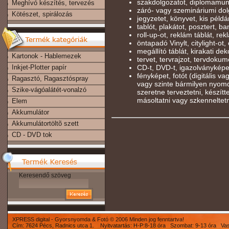
szakdolgozatot, diplomamun
Meghívó készítés, tervezés
záró- vagy szemináriumi dolg
Kötészet, spirálozás
jegyzetet, könyvet, kis péld
tablót, plakátot, posztert, b
roll-up-ot, reklám táblát, rekl
öntapadó Vinylt, citylight-ot, 
megállító táblát, kirakati deko
Kartonok - Hablemezek
tervet, tervrajzot, tervdokum
Inkjet-Plotter papír
CD-t, DVD-t, igazolványképe
fényképet, fotót (digitális v
Ragasztó, Ragasztóspray
vagy szinte bármilyen nyomd
Szike-vágóalátét-vonalzó
szeretne terveztetni, készíttet
másoltatni vagy szkenneltet
Elem
Akkumulátor
Akkumulátortöltõ szett
CD - DVD tok
Keresendő szöveg
XPRESS digital - Gyorsnyomda & Fotó © 2006 Minden jog fenntartva!
Cím: 7624 Pécs, Radnics utca 1. Nyitvatartás: H-P:8-18 óra Szombat: 9-13 óra Va