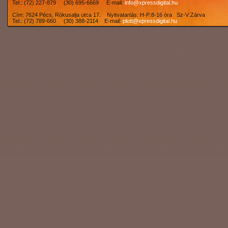
Tel.: (72) 227-879 (30) 695-6669 E-mail:
info@xpressdigital.hu
Cím: 7624 Pécs, Rókusalja utca 17. Nyitvatartás: H-P:8-16 óra Sz-V:Zárva
Tel.: (72) 789-660 (30) 388-2114 E-mail:
plott@xpressdigital.hu