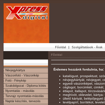
|
Főoldal
Szolgáltatások - Árak
Főoldal
Érdemes hozzánk fordulnia, ha:
Névjegykártya
Vászonfotó - Vászonkép
katalógust, prospektust, szó
névjegykártyát, névjegyet, cé
Fotó - Fénykép
egyedi vászonképet, vászon
Szakdolgozat - Diploma kötés
céglogot, borcimkét, cimkét,
Nyomtatás - másolás
étlapot, itallapot, törzsvásárl
meghívót, oklevelet, kártya- 
Tervrajz nyomtatás-másolás
ültető kártyát, belépőjegyet
Naptár készítés, tervezés
levélpapírt, borítékot, levelet