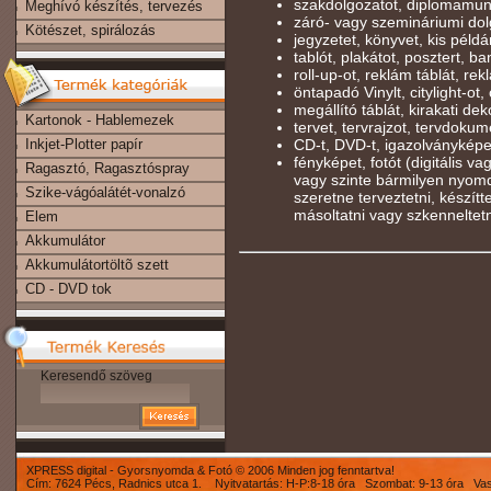
szakdolgozatot, diplomamun
Meghívó készítés, tervezés
záró- vagy szemináriumi dolg
Kötészet, spirálozás
jegyzetet, könyvet, kis péld
tablót, plakátot, posztert, b
roll-up-ot, reklám táblát, rekl
öntapadó Vinylt, citylight-ot, 
megállító táblát, kirakati deko
Kartonok - Hablemezek
tervet, tervrajzot, tervdokum
Inkjet-Plotter papír
CD-t, DVD-t, igazolványképe
fényképet, fotót (digitális v
Ragasztó, Ragasztóspray
vagy szinte bármilyen nyomd
Szike-vágóalátét-vonalzó
szeretne terveztetni, készíttet
másoltatni vagy szkenneltet
Elem
Akkumulátor
Akkumulátortöltõ szett
CD - DVD tok
Keresendő szöveg
XPRESS digital - Gyorsnyomda & Fotó © 2006 Minden jog fenntartva!
Cím: 7624 Pécs, Radnics utca 1. Nyitvatartás: H-P:8-18 óra Szombat: 9-13 óra Va