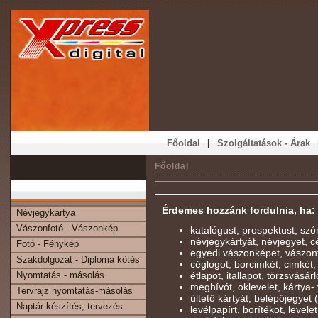
|
Főoldal
Szolgáltatások - Árak
Főoldal
Érdemes hozzánk fordulnia, ha:
Névjegykártya
Vászonfotó - Vászonkép
katalógust, prospektust, szó
névjegykártyát, névjegyet, cé
Fotó - Fénykép
egyedi vászonképet, vászon
Szakdolgozat - Diploma kötés
céglogot, borcimkét, cimkét,
Nyomtatás - másolás
étlapot, itallapot, törzsvásárl
meghívót, oklevelet, kártya- 
Tervrajz nyomtatás-másolás
ültető kártyát, belépőjegyet
Naptár készítés, tervezés
levélpapírt, borítékot, levelet