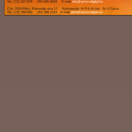
Tel.: (72) 227-879 (30) 695-6669 E-mail:
info@xpressdigital.hu
Cím: 7624 Pécs, Rókusalja utca 17. Nyitvatartás: H-P:8-16 óra Sz-V:Zárva
Tel.: (72) 789-660 (30) 388-2114 E-mail:
plott@xpressdigital.hu