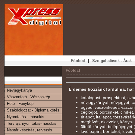
|
Főoldal
Szolgáltatások - Árak
Főoldal
Érdemes hozzánk fordulnia, ha:
Névjegykártya
Vászonfotó - Vászonkép
katalógust, prospektust, szó
névjegykártyát, névjegyet, cé
Fotó - Fénykép
egyedi vászonképet, vászon
Szakdolgozat - Diploma kötés
céglogot, borcimkét, cimkét,
Nyomtatás - másolás
étlapot, itallapot, törzsvásárl
meghívót, oklevelet, kártya- 
Tervrajz nyomtatás-másolás
ültető kártyát, belépőjegyet
Naptár készítés, tervezés
levélpapírt, borítékot, levelet