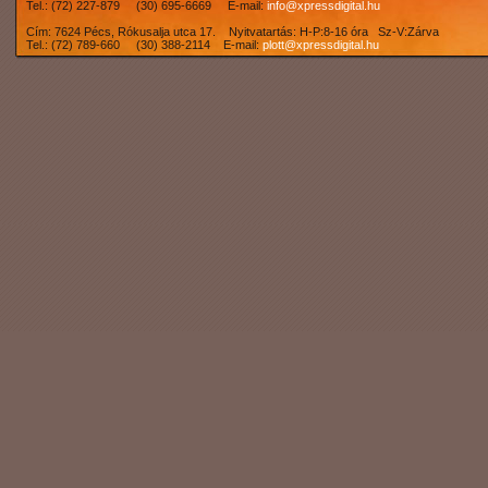
Tel.: (72) 227-879 (30) 695-6669 E-mail:
info@xpressdigital.hu
Cím: 7624 Pécs, Rókusalja utca 17. Nyitvatartás: H-P:8-16 óra Sz-V:Zárva
Tel.: (72) 789-660 (30) 388-2114 E-mail:
plott@xpressdigital.hu