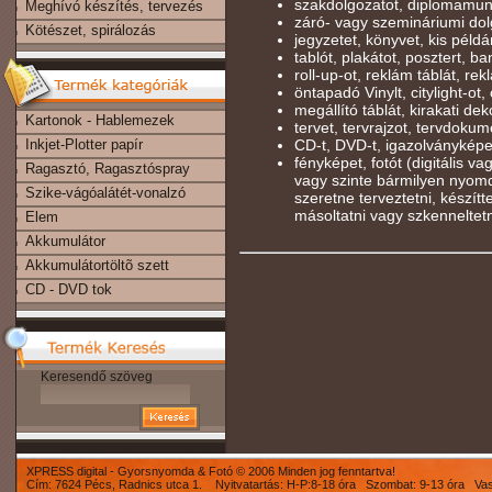
szakdolgozatot, diplomamun
Meghívó készítés, tervezés
záró- vagy szemináriumi dolg
Kötészet, spirálozás
jegyzetet, könyvet, kis péld
tablót, plakátot, posztert, b
roll-up-ot, reklám táblát, rekl
öntapadó Vinylt, citylight-ot, 
megállító táblát, kirakati deko
Kartonok - Hablemezek
tervet, tervrajzot, tervdokum
Inkjet-Plotter papír
CD-t, DVD-t, igazolványképe
fényképet, fotót (digitális v
Ragasztó, Ragasztóspray
vagy szinte bármilyen nyomd
Szike-vágóalátét-vonalzó
szeretne terveztetni, készíttet
másoltatni vagy szkenneltet
Elem
Akkumulátor
Akkumulátortöltõ szett
CD - DVD tok
Keresendő szöveg
XPRESS digital - Gyorsnyomda & Fotó © 2006 Minden jog fenntartva!
Cím: 7624 Pécs, Radnics utca 1. Nyitvatartás: H-P:8-18 óra Szombat: 9-13 óra Va