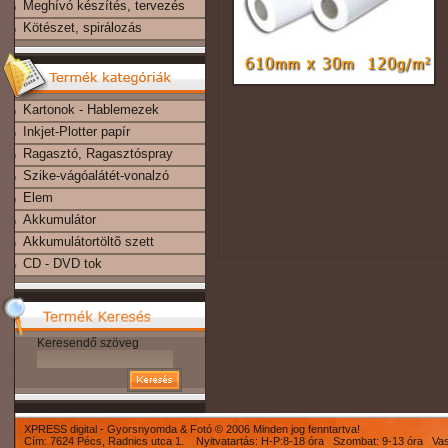
Meghívó készítés, tervezés
Kötészet, spirálozás
Kartonok - Hablemezek
Inkjet-Plotter papír
Ragasztó, Ragasztóspray
Szike-vágóalátét-vonalzó
Elem
Akkumulátor
Akkumulátortöltõ szett
CD - DVD tok
Keresendő szöveg
XPRESS digital - Gyorsnyomda & Fotó © 2006 Minden jog fenntartva!
Cím: 7624 Pécs, Radnics utca 1. Nyitvatartás: H-P:8-18 óra Szombat: 9-13 óra Va