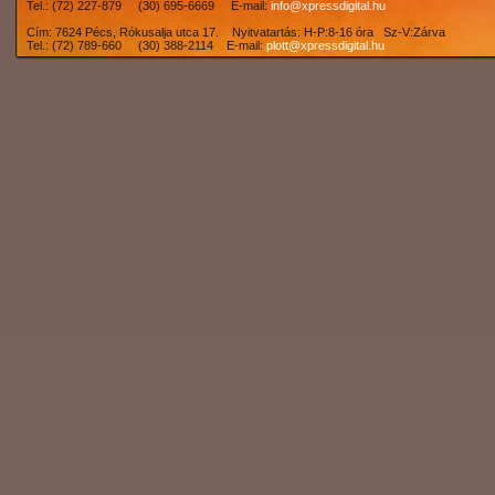
Tel.: (72) 227-879 (30) 695-6669 E-mail:
info@xpressdigital.hu
Cím: 7624 Pécs, Rókusalja utca 17. Nyitvatartás: H-P:8-16 óra Sz-V:Zárva
Tel.: (72) 789-660 (30) 388-2114 E-mail:
plott@xpressdigital.hu