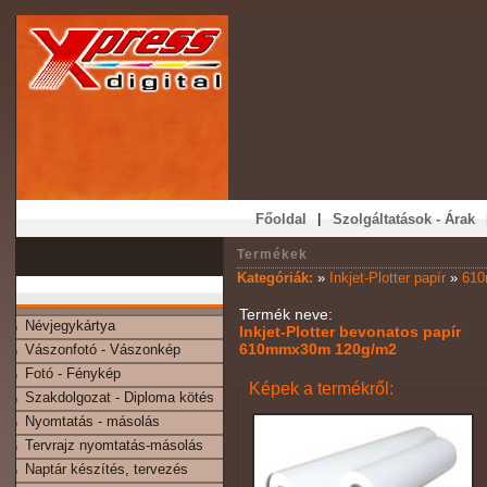
|
Főoldal
Szolgáltatások - Árak
Termékek
Kategóriák:
»
Inkjet-Plotter papír
»
610
Termék neve:
Névjegykártya
Inkjet-Plotter
bevonatos
papír
610mmx30m 120g/m2
Vászonfotó - Vászonkép
Fotó - Fénykép
Képek a termékről:
Szakdolgozat - Diploma kötés
Nyomtatás - másolás
Tervrajz nyomtatás-másolás
Naptár készítés, tervezés