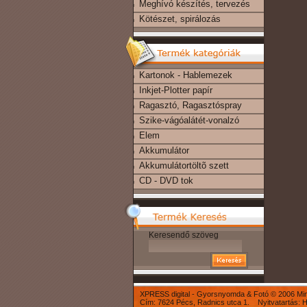
Meghívó készítés, tervezés
Kötészet, spirálozás
Kartonok - Hablemezek
Inkjet-Plotter papír
Ragasztó, Ragasztóspray
Szike-vágóalátét-vonalzó
Elem
Akkumulátor
Akkumulátortöltõ szett
CD - DVD tok
Keresendő szöveg
XPRESS digital - Gyorsnyomda & Fotó © 2006 Mind
Cím: 7624 Pécs, Radnics utca 1. Nyitvatartás: