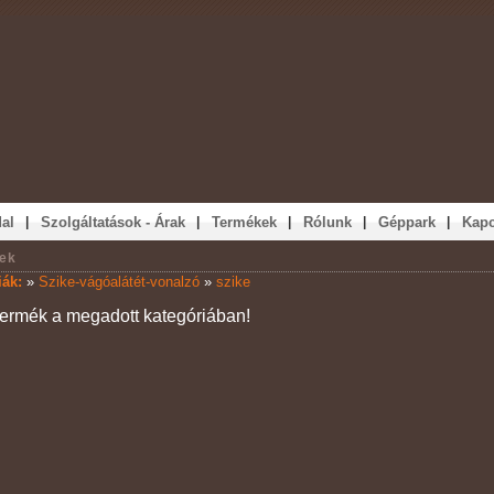
|
|
|
|
|
al
Szolgáltatások - Árak
Termékek
Rólunk
Géppark
Kapc
ek
iák:
»
Szike-vágóalátét-vonalzó
»
szike
termék a megadott kategóriában!