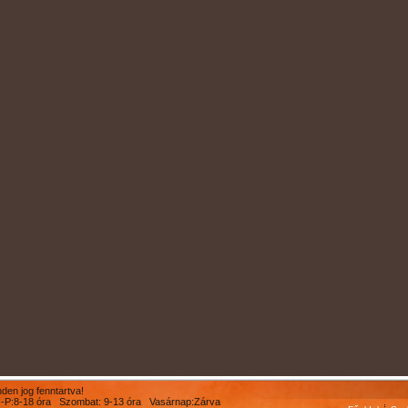
en jog fenntartva!
 H-P:8-18 óra Szombat: 9-13 óra Vasárnap:Zárva