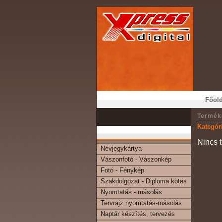
Főold
Termék
Kategór
Nincs 
Névjegykártya
Vászonfotó - Vászonkép
Fotó - Fénykép
Szakdolgozat - Diploma kötés
Nyomtatás - másolás
Tervrajz nyomtatás-másolás
Naptár készítés, tervezés