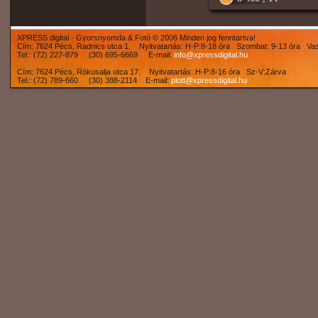
XPRESS digital - Gyorsnyomda & Fotó © 2006 Minden jog fenntartva!
Cím: 7624 Pécs, Radnics utca 1. Nyitvatartás: H-P:8-18 óra Szombat: 9-13 óra Va
Tel.: (72) 227-879 (30) 695-6669 E-mail:
info@xpressdigital.hu
Cím: 7624 Pécs, Rókusalja utca 17. Nyitvatartás: H-P:8-16 óra Sz-V:Zárva
Tel.: (72) 789-660 (30) 388-2114 E-mail:
plott@xpressdigital.hu