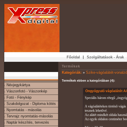
|
Főoldal
Szolgáltatások - Árak
Termékek
Kategóriák:
»
Szike-vágóalátét-vonalz
Termékek ebben a k
Névjegykártya
Vászonfotó - Vászonkép
Öngyógyuló vágóalátét A
Fotó - Fénykép
Speciális három rétegû „öngyóg
Szakdolgozat - Diploma kötés
A vágóalátéteken történõ vágás
Nyomtatás - másolás
tesznek lehetõvé.
Az alátét mindkét oldala haszná
Tervrajz nyomtatás-másolás
Az egyik oldalon centiméter beo
Naptár készítés, tervezés