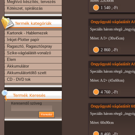
Méret: 22x30cm
Meghívó készítés, tervezés
1 540 ,-Ft
Kötészet, spirálozás
Öngyógyuló vágóalátét A
Speciális három rétegû „öngyóg
Kartonok - Hablemezek
Méret: A/3+ (30x45cm)
Inkjet-Plotter papír
Ragasztó, Ragasztóspray
2 860 ,-Ft
Szike-vágóalátét-vonalzó
Elem
Öngyógyuló vágóalátét A
Akkumulátor
Speciális három rétegû „öngyóg
Akkumulátortöltõ szett
CD - DVD tok
Méret: A/2+ (45x60cm)
4 760 ,-Ft
Keresendő szöveg
Öngyógyuló vágóalátét 
Speciális három rétegû „öngyóg
Méret: 60x90cm
8 460 ,-Ft